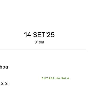
inergias para o desenvolvimento de projetos
14 SET'25
3º dia
 boa
ENTRAR NA SALA
G, S: