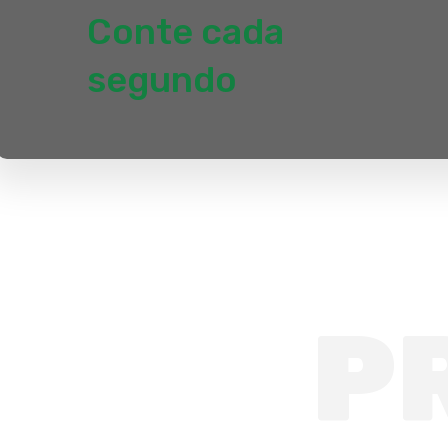
Conte
cada
segundo
P