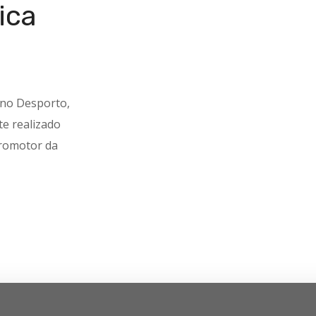
ica
e no Desporto,
e realizado
romotor da