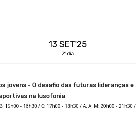
 assistir a conferências, participar em workshops e criar s
multinacionais entre países lusófonos.
13 SET'25
2º dia
s jovens - O desafio das futuras lideranças e
portivas na lusofonia
B: 15h00 - 16h30 / C: 17h00 - 18h30 / A, A, M: 20h00 - 21h30 / 