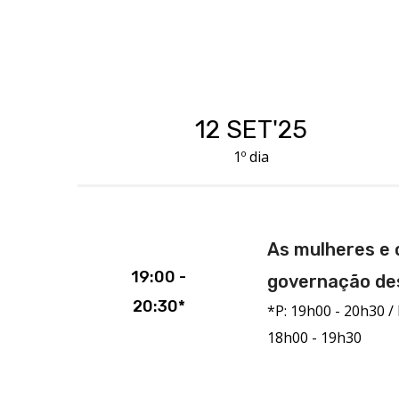
No
ÉTICA SUMMIT
terá a oportunidade de
12 SET'25
1º dia
As mulheres e o
19:00 -
governação des
20:30*
*P: 19h00 - 20h30 / 
18h00 - 19h30