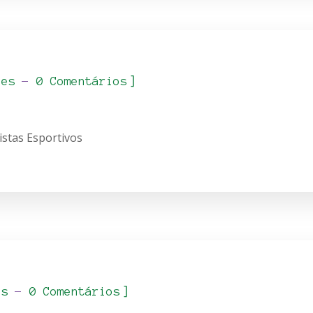
]
_es
0 Comentários
istas Esportivos
]
es
0 Comentários