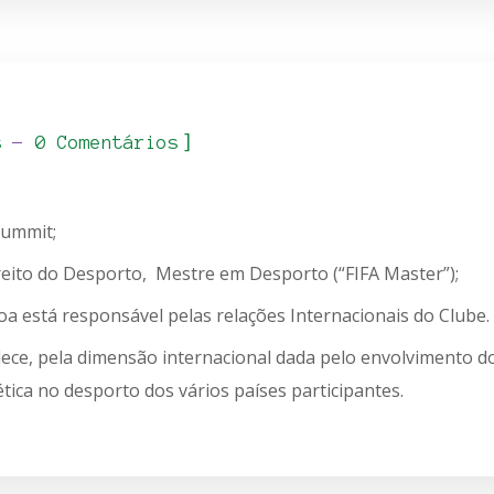
]
s
0 Comentários
Summit;
reito do Desporto, Mestre em Desporto (“FIFA Master”);
oa está responsável pelas relações Internacionais do Clube.
elece, pela dimensão internacional dada pelo envolvimento 
ética no desporto dos vários países participantes.