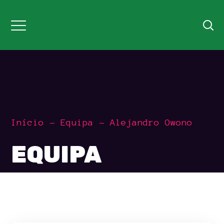
Início
Equipa
Alejandro Owono
EQUIPA