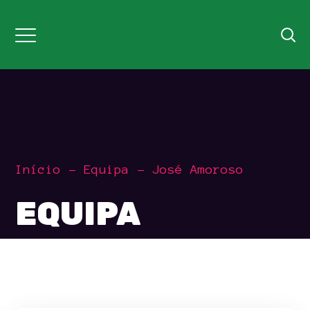
Início
Equipa
José Amoroso
EQUIPA