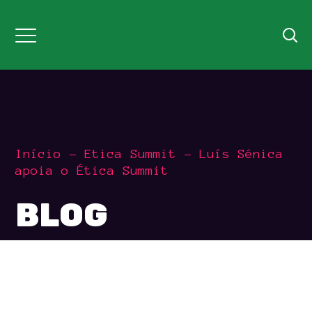
Início
Etica Summit
Luís Sénica
apoia o Ética Summit
BLOG